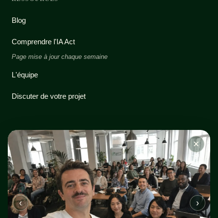
Blog
Comprendre l'IA Act
Page mise à jour chaque semaine
L'équipe
Discuter de votre projet
NOUS CONTACTER
✕
Par téléphone
Votre XP se transforme
07 44 30 99 43
en
vrais cadeaux
Sur WhatsApp
Réponse quasi-immédiate
30 min de tutorat 1:1
Workbook + communauté
‹
›
Vidéo bonus
Par email