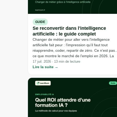
GUIDE
Se reconvertir dans l'intelligence
artificielle : le guide complet
Changer de métier pour aller vers l'intelligence
artificielle fait peur : l'impression qu'il faut tout
réapprendre, coder, repartir de zéro. Ce n'est pas
ce que montre le marché de l'emploi en 2026. La
plupart des métiers liés à l'IA aujourd'hui se
17 juil. 2026 · 13 min de lecture
construisent sur un socle professionnel déjà acquis
Lire la suite →
pas sur un diplôme d'ingénieur.