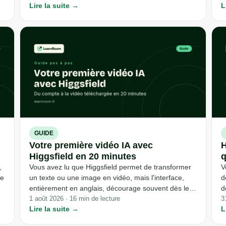
Lire la suite →
L
trois contraintes qu'un prompt de texte classique n'a
i
jamais à gérer. Voici la structure que la
u
documentation officielle de l'éditeur répète d'un
s
guide à l'autre : cadrage, mouvement de caméra,
2
durée, cohérence de personnage et image de
départ, avec deux prompts à tester vous-même.
GUIDE
Votre première vidéo IA avec
H
Higgsfield en 20 minutes
q
,
Vous avez lu que Higgsfield permet de transformer
V
te
un texte ou une image en vidéo, mais l'interface,
d
entièrement en anglais, décourage souvent dès le
d
premier clic. Ce guide détaille chaque étape réelle,
1 août 2026 · 16 min de lecture
v
3
Lire la suite →
L
telle que documentée par l'éditeur, de la création du
s
compte au téléchargement de votre premier essai,
c