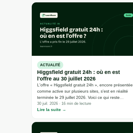
limites de quota, de filigrane et de résolution.
ACTUALITÉ
Higgsfield gratuit 24h : où en est
l'offre au 30 juillet 2026
L'offre « Higgsfield gratuit 24h », encore présentée
comme active sur plusieurs sites, s'est en réalité
terminée le 29 juillet 2026. Voici ce qui reste
vraiment accessible sans payer, et comment ne pl
30 juil. 2026 · 16 min de lecture
Lire la suite →
se faire avoir par un compte à rebours qui ne
s'arrête jamais.