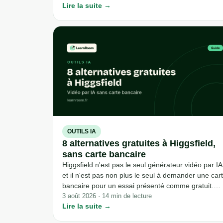
Lire la suite →
Higgsfield sur les prix, l'accès depuis la France et
les vraies limites de chacun, au 6 août 2026.
OUTILS IA
8 alternatives gratuites à Higgsfield,
sans carte bancaire
Higgsfield n'est pas le seul générateur vidéo par IA
et il n'est pas non plus le seul à demander une car
bancaire pour un essai présenté comme gratuit.
Huit outils vérifiés un par un le 3 août 2026, sur
3 août 2026 · 14 min de lecture
Lire la suite →
leurs pages officielles, restent réellement
accessibles sans sortir sa carte, avec leurs vraies