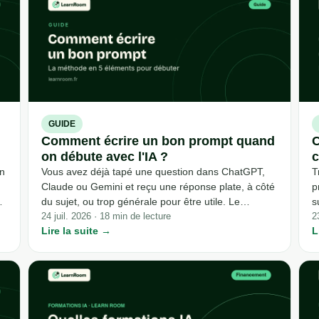
avec le destinataire, et la vérification finale.
GUIDE
Comment écrire un bon prompt quand
C
on débute avec l'IA ?
c
un
Vous avez déjà tapé une question dans ChatGPT,
T
Claude ou Gemini et reçu une réponse plate, à côté
p
du sujet, ou trop générale pour être utile. Le
s
problème vient rarement du modèle : il vient
24 juil. 2026 · 18 min de lecture
l
2
Lire la suite →
L
presque toujours du prompt, cette instruction en
b
on
langage naturel qui pilote toute la conversation.
d
d