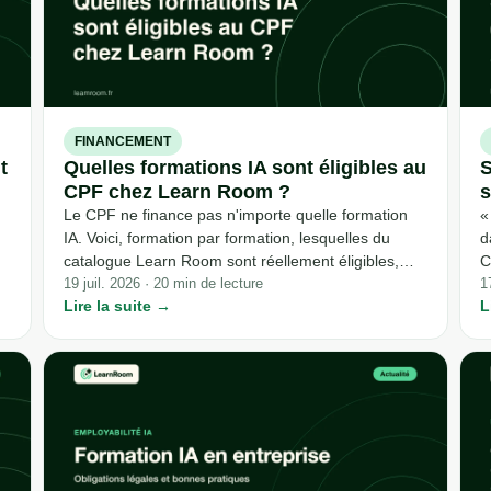
FINANCEMENT
t
Quelles formations IA sont éligibles au
S
CPF chez Learn Room ?
s
Le CPF ne finance pas n'importe quelle formation
«
IA. Voici, formation par formation, lesquelles du
d
catalogue Learn Room sont réellement éligibles,
C
.
combien ça coûte et comment choisir la vôtre.
19 juil. 2026 · 20 min de lecture
t
1
Lire la suite →
L
et
s
q
l