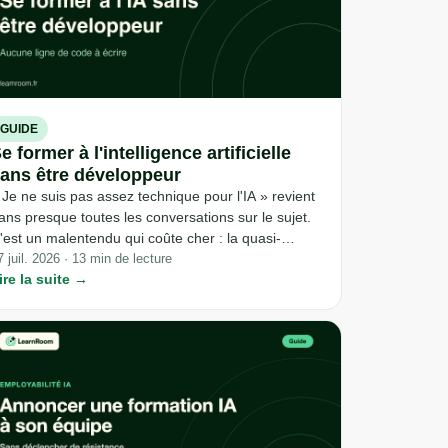
GUIDE
e former à l'intelligence artificielle
ans être développeur
 Je ne suis pas assez technique pour l'IA » revient
ans presque toutes les conversations sur le sujet.
'est un malentendu qui coûte cher : la quasi-
otalité des outils IA utilisés en entreprise en 2026
7 juil. 2026 · 13 min de lecture
ire la suite →
e pilotent en langage naturel, pas en code. Voici ce
ui a réellement changé, et ce qu'il faut apprendre à
a place.