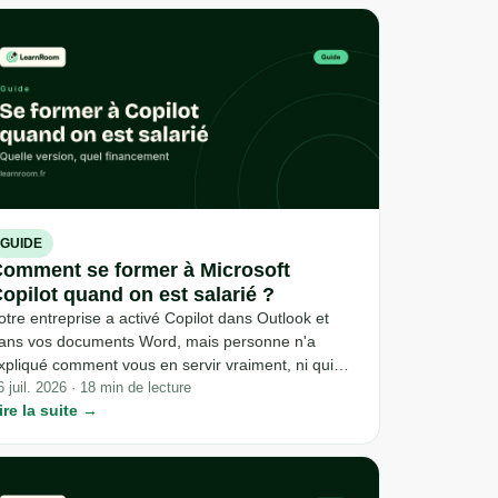
iggsfield avant d'aller plus loin.
GUIDE
omment se former à Microsoft
opilot quand on est salarié ?
otre entreprise a activé Copilot dans Outlook et
ans vos documents Word, mais personne n'a
xpliqué comment vous en servir vraiment, ni qui
aie quoi si vous voulez aller plus loin. Entre la
6 juil. 2026 · 18 min de lecture
ire la suite →
ersion gratuite, celle incluse dans votre licence
rofessionnelle et celle qui coûte un abonnement
upplémentaire, la confusion démarre souvent
vant même la formation.