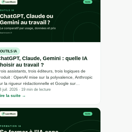
OUTILS IA
hatGPT, Claude, Gemini : quelle IA
hoisir au travail ?
rois assistants, trois éditeurs, trois logiques de
roduit : OpenAI mise sur la polyvalence, Anthropic
ur la rigueur rédactionnelle et Google sur
'intégration à ses propres outils bureautiques. Le
3 juil. 2026 · 19 min de lecture
ire la suite →
on choix dépend moins de la puissance brute que
e ce que vous faites réellement de votre journée
e travail.