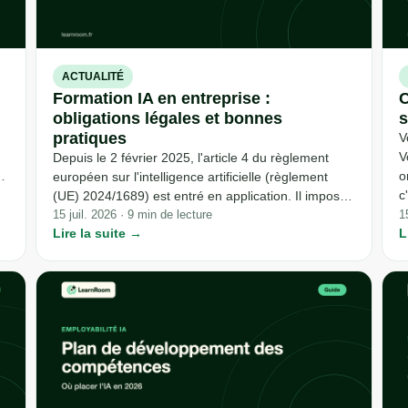
ACTUALITÉ
Formation IA en entreprise :
C
obligations légales et bonnes
s
pratiques
V
V
Depuis le 2 février 2025, l'article 4 du règlement
o
européen sur l'intelligence artificielle (règlement
c
(UE) 2024/1689) est entré en application. Il impose
t
à toute organisation qui utilise des systèmes d'IA
15 juil. 2026 · 9 min de lecture
1
,
Lire la suite →
l
L
dans son activité de prendre des mesures pour que
c
son personnel dispose d'un niveau suffisant de
f
maîtrise de l'IA. Ce que cela signifie concrètement -
c
et comment y répondre par la formation pas à pas -
est l'objet de cet article. Point d'attention sur la
fraîcheur : ce sujet évolue rapidement. Les
informations ci-dessous ont été vérifiées sur
sources primaires (Journal officiel de l'UE,
artificialintelligenceact.eu) en juillet 2026 ; les textes
nationaux d'application restent à préciser à cette