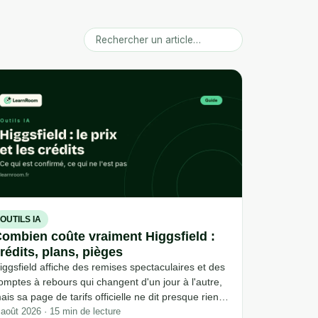
OUTILS IA
ombien coûte vraiment Higgsfield :
rédits, plans, pièges
iggsfield affiche des remises spectaculaires et des
omptes à rebours qui changent d'un jour à l'autre,
ais sa page de tarifs officielle ne dit presque rien :
lle est intégralement générée en JavaScript,
 août 2026 · 15 min de lecture