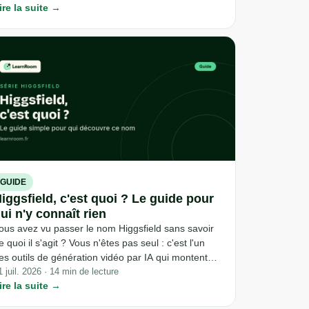
ire la suite →
nvisible pour quiconque cherche un prix sans ouvrir
n navigateur. Voici ce qui est réellement vérifiable
ur les plans, les crédits et leurs pièges, au 4 août
026.
GUIDE
iggsfield, c'est quoi ? Le guide pour
ui n'y connaît rien
ous avez vu passer le nom Higgsfield sans savoir
e quoi il s'agit ? Vous n'êtes pas seul : c'est l'un
es outils de génération vidéo par IA qui montent
ite en 2026, sans que grand-monde n'explique
1 juil. 2026 · 14 min de lecture
ire la suite →
implement ce qu'il fait. Voici une présentation
laire, sans jargon, pour comprendre à quoi sert