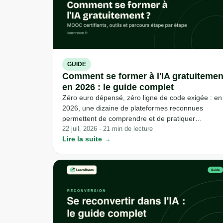
GUIDE
Comment se former à l'IA gratuitemen
en 2026 : le guide complet
Zéro euro dépensé, zéro ligne de code exigée : en
2026, une dizaine de plateformes reconnues
permettent de comprendre et de pratiquer
l'intelligence artificielle sans sortir la carte bancaire
22 juil. 2026 · 21 min de lecture
Lire la suite →
Reste à savoir lesquelles choisir, dans quel ordre, 
jusqu'où elles peuvent réellement vous emmener.