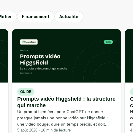
Métier
Financement
Actualité
GUIDE
Prompts vidéo Higgsfield : la structure
C
qui marche
c
Un prompt bien écrit pour ChatGPT ne donne
H
presque jamais une bonne vidéo sur Higgsfield :
c
une vidéo bouge, dure un temps précis, et doit
m
parfois garder le même visage d'un plan à l'autre,
5 août 2026 · 16 min de lecture
e
4