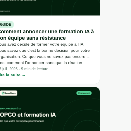
GUIDE
omment annoncer une formation IA à
on équipe sans résistance
ous avez décidé de former votre équipe à l'IA.
ous savez que c'est la bonne décision pour votre
rganisation. Ce que vous ne savez pas encore,
'est comment l'annoncer sans que la réunion
ourne autour des suppressions de postes et de
5 juil. 2026 · 9 min de lecture
'avenir de chacun. La conduite du changement IA
ire la suite →
ommence bien avant le premier module de
ormation : elle commence au moment où vous
hoisissez vos mots.