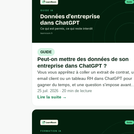
GUIDE
Peut-on mettre des données de son
entreprise dans ChatGPT ?
Vous vous apprêtez à coller un extrait de contrat, 
email client ou un tableau RH dans ChatGPT pour
gagner du temps, et une question s'impose avant
de cliquer sur envoyer : a-t-on le droit de faire ça ?
25 juil. 2026 · 20 min de lecture
Lire la suite →
La réponse n'est ni un oui franc ni un non
catégorique. Elle dépend de trois choses : la versi
de l'outil que vous utilisez, le type de donnée que
vous vous apprêtez à saisir, et ce que votre
entreprise a (ou n'a pas) encadré.