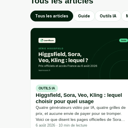
Tous les articles
Tous les articles
Guide
Outils IA
OUTILS IA
Higgsfield, Sora, Veo, Kling : lequel
choisir pour quel usage
Quatre générateurs vidéo par IA, quatre grilles de
prix, et aucune envie de payer pour se tromper.
Voici ce que disent les pages officielles de Sora
(OpenAI), Veo (Google), Kling (Kuaishou) et
6 août 2026 · 10 min de lecture