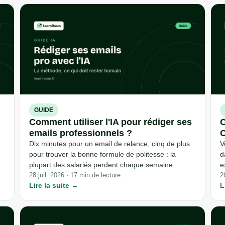
sans rien inventer de ce que nous n'avons pas testé
H
nous-mêmes.
GUIDE
Comment utiliser l'IA pour rédiger ses
C
emails professionnels ?
C
Dix minutes pour un email de relance, cinq de plus
V
pour trouver la bonne formule de politesse : la
d
plupart des salariés perdent chaque semaine
e
us
plusieurs heures sur des messages qui ne
28 juil. 2026 · 17 min de lecture
p
2
Lire la suite →
L
demandent aucune réflexion nouvelle, seulement
v
une mise en forme correcte. L'IA générative change
p
ce calcul, à condition de ne pas lui déléguer ce qui
s
compte vraiment : le fond du message, la relation
a