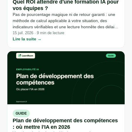
Quel ROI attendre d'une formation IA pour
vos équipes ?
Pas de pourcentage magique ni de retour garanti : une
méthode de calcul applicable à votre situation, des
indicateurs vérifiables et une lecture honnête des délais
réels - pour décider sur des bases factuelles plutôt que
15 juil. 2026 · 9 min de lecture
Lire la suite →
sur des promesses.
GUIDE
Plan de développement des compétences
: où mettre l'IA en 2026