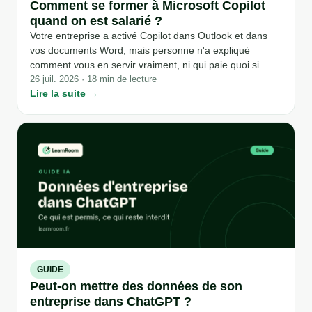
Comment se former à Microsoft Copilot
quand on est salarié ?
Votre entreprise a activé Copilot dans Outlook et dans
vos documents Word, mais personne n'a expliqué
comment vous en servir vraiment, ni qui paie quoi si
vous voulez aller plus loin. Entre la version gratuite, celle
26 juil. 2026 · 18 min de lecture
Lire la suite →
incluse dans votre licence professionnelle et celle qui
coûte un abonnement supplémentaire, la confusion
démarre souvent avant même la formation.
GUIDE
Peut-on mettre des données de son
entreprise dans ChatGPT ?