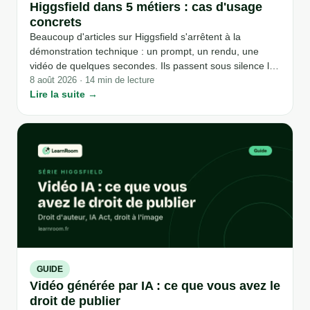
Higgsfield dans 5 métiers : cas d'usage
concrets
Beaucoup d'articles sur Higgsfield s'arrêtent à la
démonstration technique : un prompt, un rendu, une
vidéo de quelques secondes. Ils passent sous silence la
question qui compte pour un professionnel : à quoi cela
8 août 2026 · 14 min de lecture
Lire la suite →
sert-il concrètement dans un métier donné, et avec quel
module de l'outil ? Voici cinq usages réels, vérifiés
directement sur les pages officielles de l'éditeur, du
community manager à l'agent immobilier.
GUIDE
Vidéo générée par IA : ce que vous avez le
droit de publier