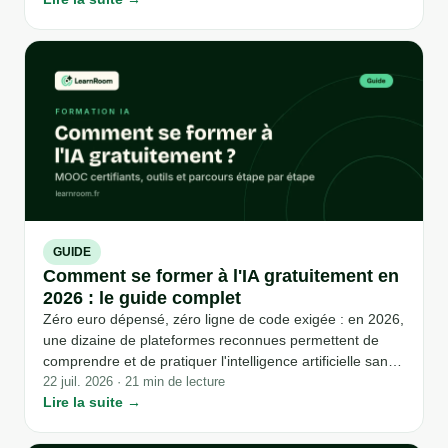
votre journée de travail.
GUIDE
Comment se former à l'IA gratuitement en
2026 : le guide complet
Zéro euro dépensé, zéro ligne de code exigée : en 2026,
une dizaine de plateformes reconnues permettent de
comprendre et de pratiquer l'intelligence artificielle sans
sortir la carte bancaire. Reste à savoir lesquelles choisir,
22 juil. 2026 · 21 min de lecture
Lire la suite →
dans quel ordre, et jusqu'où elles peuvent réellement
vous emmener.