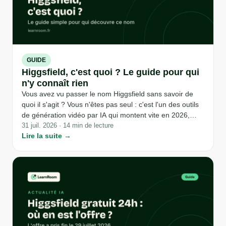
GUIDE
Higgsfield, c'est quoi ? Le guide pour qui
n'y connaît rien
Vous avez vu passer le nom Higgsfield sans savoir de
quoi il s'agit ? Vous n'êtes pas seul : c'est l'un des outils
de génération vidéo par IA qui montent vite en 2026,
sans que grand-monde n'explique simplement ce qu'il
31 juil. 2026 · 14 min de lecture
Lire la suite →
fait. Voici une présentation claire, sans jargon, pour
comprendre à quoi sert Higgsfield avant d'aller plus loin.