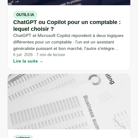
OUTILS IA
ChatGPT ou Copilot pour un comptable :
lequel choisir ?
ChatGPT et Microsoft Copilot répondent à deux logiques
différentes pour un comptable : l'un est un assistant
généraliste puissant et bon marché, l'autre s'intègre
nativement dans Word, Excel et Outlook. Le bon choix
6 juil. 2026 · 7 min de lecture
Lire la suite →
dépend moins de la marque que de l'environnement de
travail du cabinet.