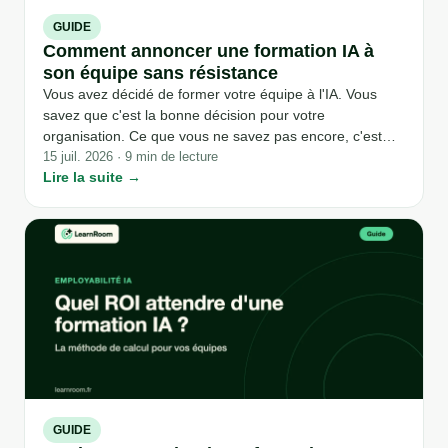
GUIDE
Comment annoncer une formation IA à
son équipe sans résistance
Vous avez décidé de former votre équipe à l'IA. Vous
savez que c'est la bonne décision pour votre
organisation. Ce que vous ne savez pas encore, c'est
comment l'annoncer sans que la réunion tourne autour
15 juil. 2026 · 9 min de lecture
Lire la suite →
des suppressions de postes et de l'avenir de chacun. La
conduite du changement IA commence bien avant le
premier module de formation : elle commence au
moment où vous choisissez vos mots.
GUIDE