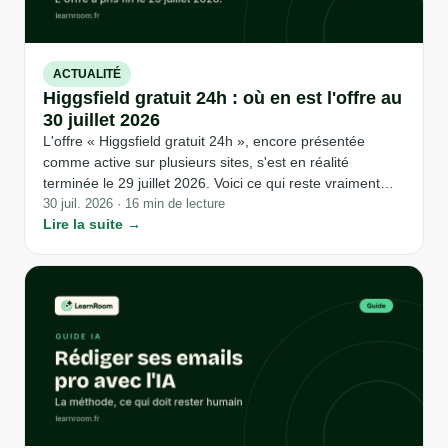
ACTUALITÉ
Higgsfield gratuit 24h : où en est l'offre au
30 juillet 2026
L'offre « Higgsfield gratuit 24h », encore présentée
comme active sur plusieurs sites, s'est en réalité
terminée le 29 juillet 2026. Voici ce qui reste vraiment
accessible sans payer, et comment ne plus se faire avoir
30 juil. 2026 · 16 min de lecture
Lire la suite →
par un compte à rebours qui ne s'arrête jamais.