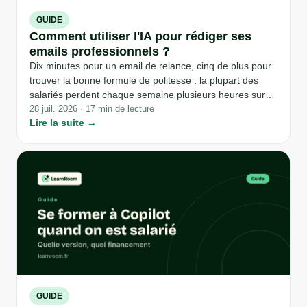
GUIDE
Comment utiliser l'IA pour rédiger ses
emails professionnels ?
Dix minutes pour un email de relance, cinq de plus pour
trouver la bonne formule de politesse : la plupart des
salariés perdent chaque semaine plusieurs heures sur
des messages qui ne demandent aucune réflexion
28 juil. 2026 · 17 min de lecture
Lire la suite →
nouvelle, seulement une mise en forme correcte. L'IA
générative change ce calcul, à condition de ne pas lui
déléguer ce qui compte vraiment : le fond du message,
la relation avec le destinataire, et la vérification finale.
GUIDE