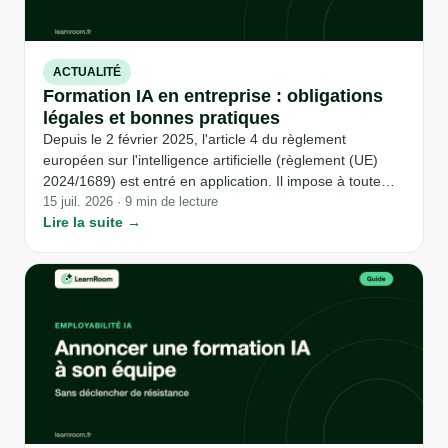
ACTUALITÉ
Formation IA en entreprise : obligations
légales et bonnes pratiques
Depuis le 2 février 2025, l'article 4 du règlement
européen sur l'intelligence artificielle (règlement (UE)
2024/1689) est entré en application. Il impose à toute
organisation qui utilise des systèmes d'IA dans son
15 juil. 2026 · 9 min de lecture
Lire la suite →
activité de prendre des mesures pour que son personnel
dispose d'un niveau suffisant de maîtrise de l'IA. Ce que
cela signifie concrètement - et comment y répondre par
la formation pas à pas - est l'objet de cet article. Point
d'attention sur la fraîcheur : ce sujet évolue rapidement.
Les informations ci-dessous ont été vérifiées sur sources
primaires (Journal officiel de l'UE,
artificialintelligenceact.eu) en juillet 2026 ; les textes
nationaux d'application restent à préciser à cette date.