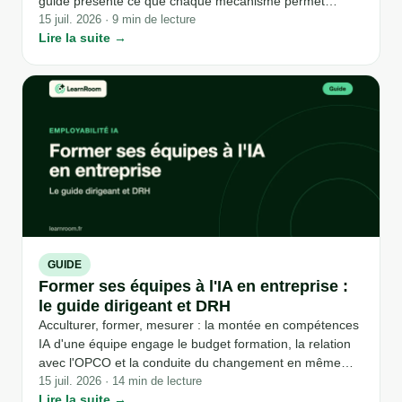
guide présente ce que chaque mécanisme permet
vraiment pour financer une formation à l'intelligence
15 juil. 2026 · 9 min de lecture
Lire la suite →
artificielle, les conditions réelles d'accès, et les erreurs à
éviter pour ne pas se retrouver avec un dossier refusé.
GUIDE
Former ses équipes à l'IA en entreprise :
le guide dirigeant et DRH
Acculturer, former, mesurer : la montée en compétences
IA d'une équipe engage le budget formation, la relation
avec l'OPCO et la conduite du changement en même
temps. Ce guide donne aux dirigeants de TPE-PME et
15 juil. 2026 · 14 min de lecture
Lire la suite →
aux DRH les repères concrets pour engager ce chantier,