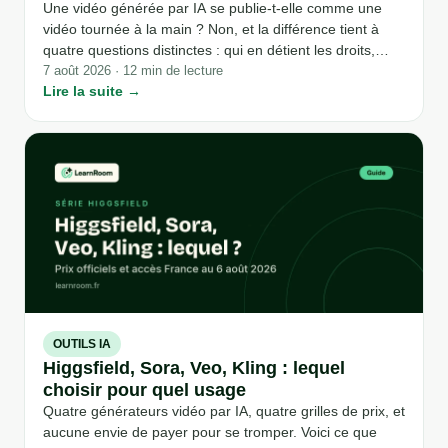
Une vidéo générée par IA se publie-t-elle comme une
vidéo tournée à la main ? Non, et la différence tient à
quatre questions distinctes : qui en détient les droits,
faut-il le signaler, avez-vous le consentement des
7 août 2026 · 12 min de lecture
Lire la suite →
personnes montrées, et qui est responsable si elle pose
problème. Le point vérifié sur des sources officielles, au
conditionnel.
OUTILS IA
Higgsfield, Sora, Veo, Kling : lequel
choisir pour quel usage
Quatre générateurs vidéo par IA, quatre grilles de prix, et
aucune envie de payer pour se tromper. Voici ce que