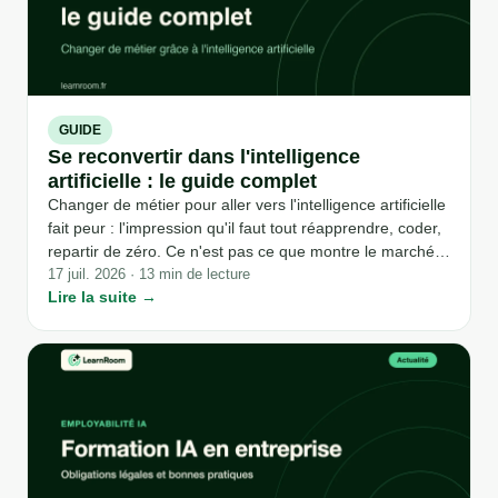
GUIDE
Se reconvertir dans l'intelligence
artificielle : le guide complet
Changer de métier pour aller vers l'intelligence artificielle
fait peur : l'impression qu'il faut tout réapprendre, coder,
repartir de zéro. Ce n'est pas ce que montre le marché
de l'emploi en 2026. La plupart des métiers liés à l'IA
17 juil. 2026 · 13 min de lecture
Lire la suite →
aujourd'hui se construisent sur un socle professionnel
déjà acquis, pas sur un diplôme d'ingénieur.