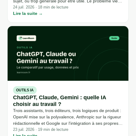
sujet, ou trop générale pour être utile. Le problème vient
rarement du modèle : il vient presque toujours du
24 juil. 2026 · 18 min de lecture
Lire la suite →
prompt, cette instruction en langage naturel qui pilote
toute la conversation.
OUTILS IA
ChatGPT, Claude, Gemini : quelle IA
choisir au travail ?
Trois assistants, trois éditeurs, trois logiques de produit :
OpenAI mise sur la polyvalence, Anthropic sur la rigueur
rédactionnelle et Google sur l'intégration à ses propres
outils bureautiques. Le bon choix dépend moins de la
23 juil. 2026 · 19 min de lecture
Lire la suite →
puissance brute que de ce que vous faites réellement de