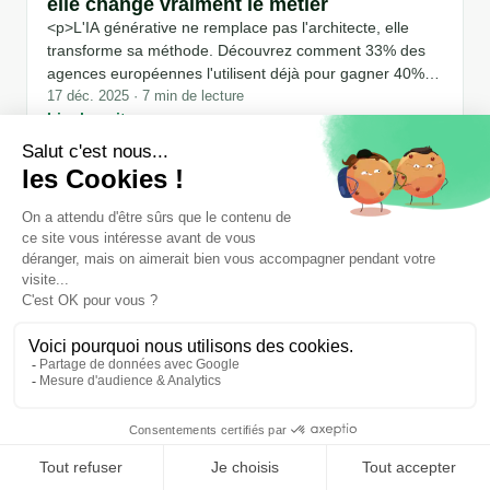
elle change vraiment le métier
<p>L'IA générative ne remplace pas l'architecte, elle
transforme sa méthode. Découvrez comment 33% des
agences européennes l'utilisent déjà pour gagner 40%
de temps et optimiser leurs projets.</p>
17 déc. 2025 · 7 min de lecture
Lire la suite →
GUIDE
Comprendre IFC pour maîtriser les
workflows OpenBIM
Découvrez les 5 étapes clés pour maîtriser le format IFC,