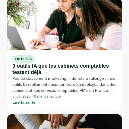
OUTILS IA
3 outils IA que les cabinets comptables
testent déjà
Pas de classement marketing ni de liste à rallonge : trois
outils IA réellement documentés, déjà déployés dans des
cabinets et des services comptables PME en France,
avec ce qu'ils font concrètement, pour qui, et à quel prix
6 juil. 2026 · 8 min de lecture
Lire la suite →
quand l'information est publique.