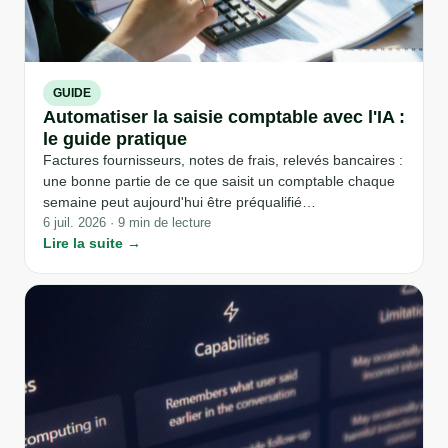
GUIDE
Automatiser la saisie comptable avec l'IA :
le guide pratique
Factures fournisseurs, notes de frais, relevés bancaires :
une bonne partie de ce que saisit un comptable chaque
semaine peut aujourd'hui être préqualifié
automatiquement par l'IA. Ce guide explique
6 juil. 2026 · 9 min de lecture
Lire la suite →
concrètement comment ça fonctionne, quels documents
sont concernés, ce que ça change vraiment sur le temps
de travail, et pourquoi le contrôle humain reste la
dernière étape, pas une option.