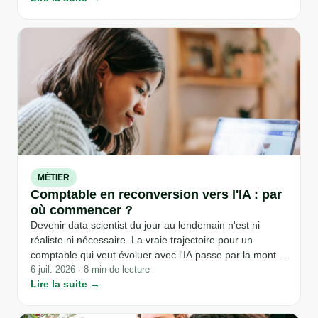
de l'analyse du besoin au suivi du ROI.
MÉTIER
Comptable en reconversion vers l'IA : par
où commencer ?
Devenir data scientist du jour au lendemain n'est ni
réaliste ni nécessaire. La vraie trajectoire pour un
comptable qui veut évoluer avec l'IA passe par la montée
en compétence dans son propre métier : comptable
6 juil. 2026 · 8 min de lecture
Lire la suite →
augmenté, référent IA du service, contrôle de gestion
mieux outillé. Voici par où commencer, sans repartir de
zéro.