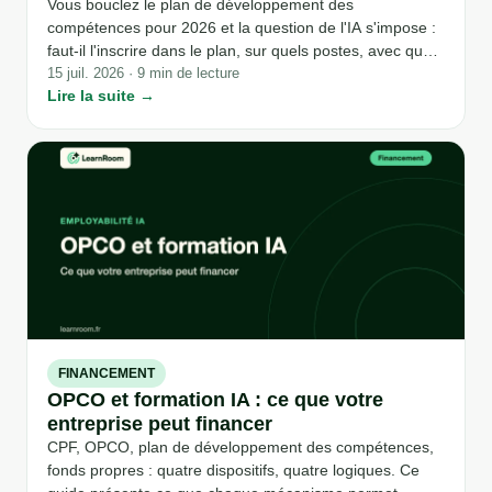
Vous bouclez le plan de développement des
compétences pour 2026 et la question de l'IA s'impose :
faut-il l'inscrire dans le plan, sur quels postes, avec quels
objectifs et quel budget ? L'erreur la plus fréquente est
15 juil. 2026 · 9 min de lecture
Lire la suite →
de vouloir tout couvrir d'un coup. Ce guide aide les DRH
et responsables formation à structurer leur démarche :
quelles compétences IA inscrire par famille de métier,
comment prioriser, comment articuler avec le
financement OPCO et comment mesurer les résultats
d'une année sur l'autre.
FINANCEMENT
OPCO et formation IA : ce que votre
entreprise peut financer
CPF, OPCO, plan de développement des compétences,
fonds propres : quatre dispositifs, quatre logiques. Ce