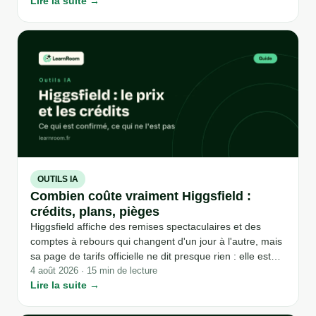
Lire la suite →
prompt de texte classique n'a jamais à gérer. Voici la
structure que la documentation officielle de l'éditeur
répète d'un guide à l'autre : cadrage, mouvement de
caméra, durée, cohérence de personnage et image de
départ, avec deux prompts à tester vous-même.
OUTILS IA
Combien coûte vraiment Higgsfield :
crédits, plans, pièges
Higgsfield affiche des remises spectaculaires et des
comptes à rebours qui changent d'un jour à l'autre, mais
sa page de tarifs officielle ne dit presque rien : elle est
intégralement générée en JavaScript, invisible pour
4 août 2026 · 15 min de lecture
Lire la suite →
quiconque cherche un prix sans ouvrir un navigateur.
Voici ce qui est réellement vérifiable sur les plans, les
crédits et leurs pièges, au 4 août 2026.