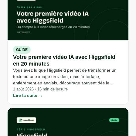
GUIDE
Votre première vidéo IA avec Higgsfield
en 20 minutes
Vous avez lu que Higgsfield permet de transformer un
texte ou une image en vidéo, mais l'interface,
entièrement en anglais, décourage souvent dès le
premier clic. Ce guide détaille chaque étape réelle, telle
1 août 2026 · 16 min de lecture
Lire la suite →
que documentée par l'éditeur, de la création du compte
au téléchargement de votre premier essai, sans rien
inventer de ce que nous n'avons pas testé nous-mêmes.