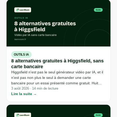
OUTILS IA
8 alternatives gratuites à Higgsfield, sans
carte bancaire
Higgsfield n'est pas le seul générateur vidéo par IA, et il
n'est pas non plus le seul à demander une carte
bancaire pour un essai présenté comme gratuit. Huit
outils vérifiés un par un le 3 août 2026, sur leurs pages
3 août 2026 · 14 min de lecture
Lire la suite →
officielles, restent réellement accessibles sans sortir sa
carte, avec leurs vraies limites de quota, de filigrane et
de résolution.