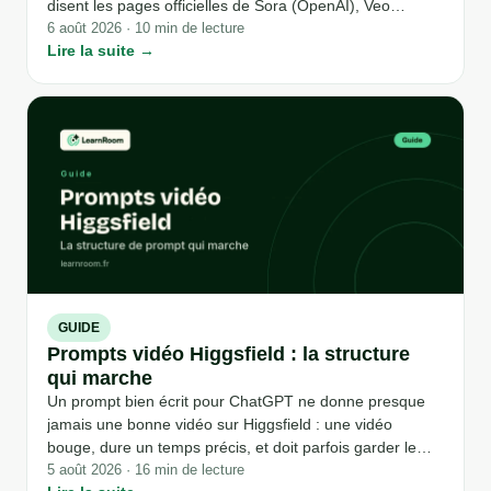
disent les pages officielles de Sora (OpenAI), Veo
(Google), Kling (Kuaishou) et Higgsfield sur les prix,
6 août 2026 · 10 min de lecture
Lire la suite →
l'accès depuis la France et les vraies limites de chacun,
au 6 août 2026.
GUIDE
Prompts vidéo Higgsfield : la structure
qui marche
Un prompt bien écrit pour ChatGPT ne donne presque
jamais une bonne vidéo sur Higgsfield : une vidéo
bouge, dure un temps précis, et doit parfois garder le
même visage d'un plan à l'autre, trois contraintes qu'un
5 août 2026 · 16 min de lecture