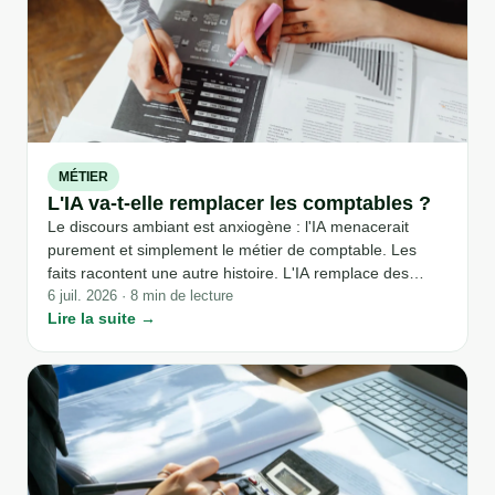
MÉTIER
L'IA va-t-elle remplacer les comptables ?
Le discours ambiant est anxiogène : l'IA menacerait
purement et simplement le métier de comptable. Les
faits racontent une autre histoire. L'IA remplace des
tâches, pas un métier, et elle ne remplace certainement
6 juil. 2026 · 8 min de lecture
Lire la suite →
pas le comptable qui a appris à s'en servir.