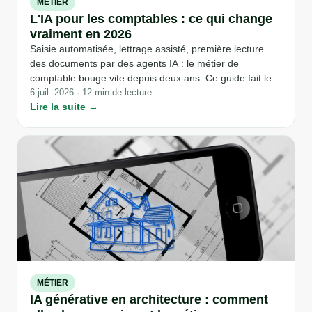
MÉTIER
L'IA pour les comptables : ce qui change
vraiment en 2026
Saisie automatisée, lettrage assisté, première lecture
des documents par des agents IA : le métier de
comptable bouge vite depuis deux ans. Ce guide fait le
point sur ce que l'IA change réellement au quotidien, ce
6 juil. 2026 · 12 min de lecture
Lire la suite →
qu'elle ne remplace pas, et comment un comptable peut
prendre les devants plutôt que de subir.
MÉTIER
IA générative en architecture : comment