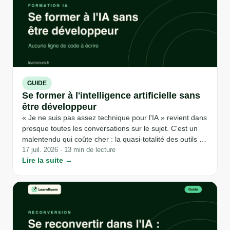
GUIDE
Se former à l'intelligence artificielle sans
être développeur
« Je ne suis pas assez technique pour l'IA » revient dans
presque toutes les conversations sur le sujet. C'est un
malentendu qui coûte cher : la quasi-totalité des outils IA
utilisés en entreprise en 2026 se pilotent en langage
17 juil. 2026 · 13 min de lecture
Lire la suite →
naturel, pas en code. Voici ce qui a réellement changé,
et ce qu'il faut apprendre à la place.