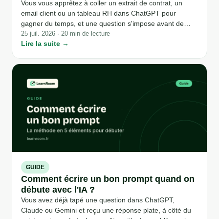
Vous vous apprêtez à coller un extrait de contrat, un
email client ou un tableau RH dans ChatGPT pour
gagner du temps, et une question s'impose avant de
cliquer sur envoyer : a-t-on le droit de faire ça ? La
25 juil. 2026 · 20 min de lecture
Lire la suite →
réponse n'est ni un oui franc ni un non catégorique. Elle
dépend de trois choses : la version de l'outil que vous
utilisez, le type de donnée que vous vous apprêtez à
saisir, et ce que votre entreprise a (ou n'a pas) encadré.
GUIDE
Comment écrire un bon prompt quand on
débute avec l'IA ?
Vous avez déjà tapé une question dans ChatGPT,
Claude ou Gemini et reçu une réponse plate, à côté du